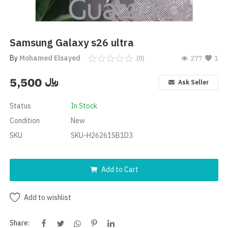
Help Center
Language
Samsung Galaxy s26 ultra
English
العربية
By
Mohamed Elsayed
(0)
277
1
5,500
﷼
Ask Seller
Status
In Stock
Condition
New
SKU
SKU-H26261SB1D3
Add to Cart
Add to wishlist
Share: