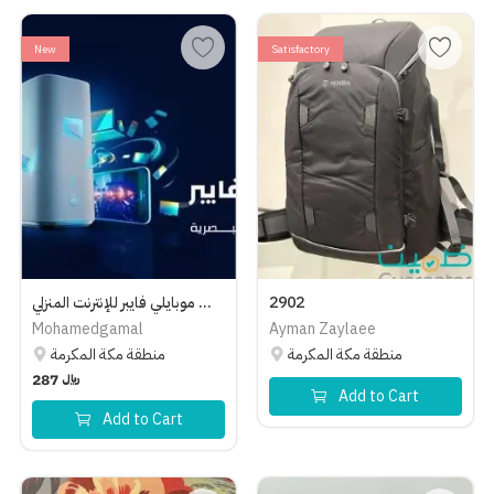
New
Satisfactory
عروض موبايلي فايبر للإنترنت المنزلي
2902
Mohamedgamal
Ayman Zaylaee
منطقة مكة المكرمة
منطقة مكة المكرمة
287
﷼
Add to Cart
Add to Cart