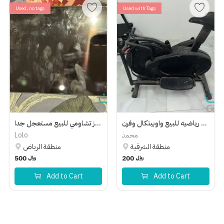
Used, no tags
Used with Tags
مشايه رياضيه للبيع واوبيتكال وفرن
جهاز تشاومي للبيع مستعجل جدا
Lolo
محمذ
منطقة الشرقية
منطقة الرياض
500
﷼
200
﷼
Add to Cart
Add to Cart