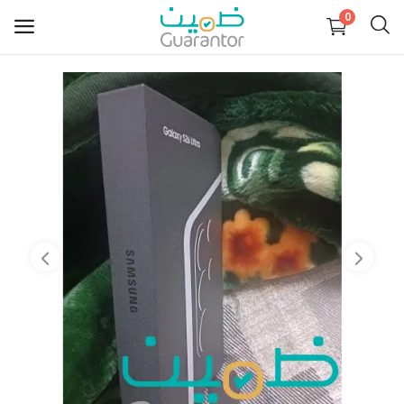
0
Sell
Now
Main
Categories
Menu
Login
Register
Blog
Wishlist