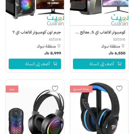
مركز المساعدة
لغة
English
العربية
كومبيوتر الالعاب اي 5, معالج 5-14600KF, كارت شاشة ارتكس 3070 تي اي مع شاشة ام اس اي 23.6 بوصة منحنية فل اتش دي, معدل تحديث 180 هرتز
جيم اون كومبيوتر الالعاب اي 7
xstore
xstore
منطقة تبوك
منطقة تبوك
6,550
﷼
8,999
﷼
أضف إلى السلة
أضف إلى السلة
بحالة المصنع
جديد