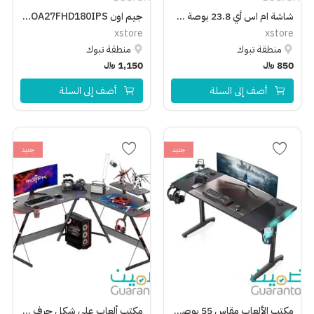
شاشة ام اس أي 23.8 بوصة G2412 فل اتش دي اي بي اس، 170 هرتز، 1 مللي ثانية، شاشة ايه ام دي فري سينك بريميوم للألعاب – أسود
جيم اون GOA27FHD180IPS شاشة الالعاب ارتك برو 27بوصة فل اتش دي, معدل تحديث 180 هرتز, ام بي ار تي 0.5 مللي ثانية, اي بي اس (تدعم بلايستيشن 5) - أبيض
xstore
xstore
منطقة تبوك
منطقة تبوك
850
﷼
1,150
﷼
أضف إلى السلة
أضف إلى السلة
جديد
جديد
مكتب الألعاب مقاس 55 بوصة اضاءة ال أي دي متنوعة
مكتب ألعاب على شكل حرف L مقاس : 129*129*74 سم وسطح الطاولة 80*46 سم) مع حامل سماعة رأس وحامل أكواب وحامل إكسسوارات - أسود