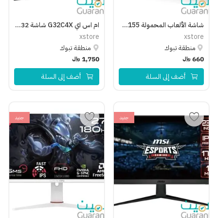
شاشة الألعاب المحمولة Gaems M155 مقاس 15.5 بوصة عالية الدقة LED
ام اس اي G32C4X شاشة 32 بوصة دقة فل اتش دي، 250 هرتز، 1 مللي ثانية، AMD FreeSync Premium، شاشة ألعاب منحنية – أسود
xstore
xstore
منطقة تبوك
منطقة تبوك
660
﷼
1,750
﷼
أضف إلى السلة
أضف إلى السلة
جديد
جديد