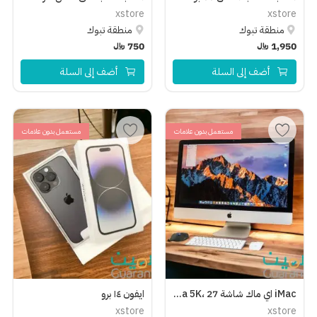
xstore
xstore
منطقة تبوك
منطقة تبوك
1,950
﷼
750
﷼
أضف إلى السلة
أضف إلى السلة
مستعمل بدون علامات
مستعمل بدون علامات
iMac اي ماك شاشة Retina 5K، 27 بوصة
ايفون ١٤ برو
xstore
xstore