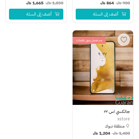
900
﷼
864
﷼
1,850
﷼
1,665
﷼
أضف إلى السلة
أضف إلى السلة
مستعمل بدون علامات
جالكسي اس ٢٢
xstore
منطقة تبوك
1,400
﷼
1,204
﷼