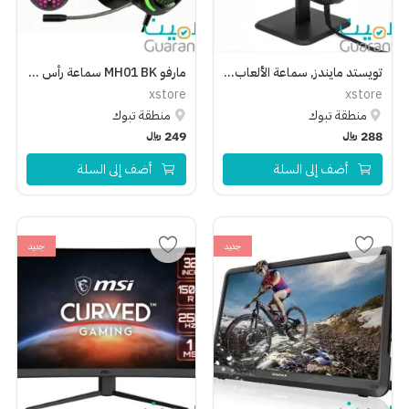
تويستد مايندز, سماعة الألعاب السلكية أم دي 07 أر جي بي - أسود
مارفو MH01 BK سماعة رأس وماوس للألعاب 2 في 1 بإضاءة ار جي بي - أسود
xstore
xstore
منطقة تبوك
منطقة تبوك
288
﷼
249
﷼
أضف إلى السلة
أضف إلى السلة
جديد
جديد