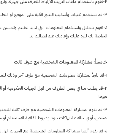
٢-نقوم باستخدام ملفات تعريف الارتباط للتعرف على جهازك وتزويدك بخدمات شخصية، ولعرض إعلانات مخصصة من قوقل أو من جهات أخرى.
٣-قد نستخدم تقنيات وأساليب التتبع الآلية على الموقع أو التطبيق أثناء إجراء الاتصالات معك أو أثناء استخدامك للموقع أو التطبيق، وذلك لقياس الأداء وتحسين الخدمات.
٤-نقوم بتحليل واستخدام المعلومات التي لدينا لتقييم وتحسين 
الخاصة بك للرد عليك وإفادتك عند اتصالك بنا.
خامساً: مشاركة المعلومات الشخصية مع طرف ثالث
١-قد نلجأ لمشاركة معلوماتك الشخصية مع طرف آخر وذلك للمساعدة في تطوير خدماتنا وتحسينها وإصلاح المشاكل.
٢-قد يطلب منا في بعض الظروف من قبل الجهات الحكومية أو القض
غيرها.
٣-قد نقوم بمشاركة المعلومات الشخصية مع طرف ثالث للتحقيق أو 
شخص، أو في حالات انتهاكات بنود وشروط اتفاقية الاستخدام أو س
٤-قد نقوم أيضا بمشاركة المعلومات الشخصية مع الجهات التي تتملك منصة ضَمِين مستقبلاً سواء بالاندماج أو الاستحواذ الكلي أو الجزئي، وفي حالة حدوث ذلك، فإننا سننشر إشعاراً على صفحتنا الرئيسية.