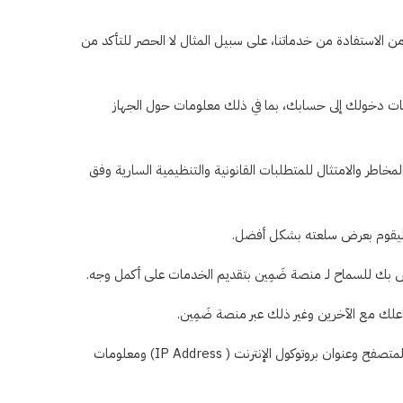
 الاستفادة من خدماتنا، على سبيل المثال لا الحصر للتأكد من
وقات دخولك إلى حسابك، بما في ذلك معلومات حول الجهاز
مخاطر والامتثال للمتطلبات القانونية والتنظيمية السارية وفق
٧-نجمع معلومات خاصة بالجهاز عند تثبيت تطبيق منصة ضَمِين، ويتضمن ذلك معلومات مثل نوع الجهاز ومعلومات نظام التشغيل ومعلومات المتصفح وعنوان بروتوكول الإنترنت ( IP Address) ومعلومات