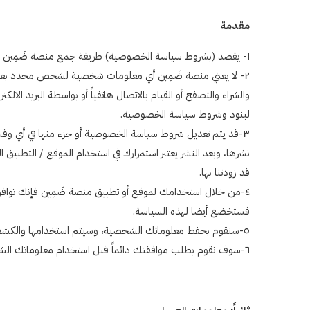
مقدمة
١- يقصد (بشروط سياسة الخصوصية) طريقة جمع منصة ضَمِين للبيانات وطريقة حماية المعلومات الشخصية للمستخدمين، وتعد هذه السياسة بغاية الأهمية.
٢- لا يعني منصة ضَمِين أي معلومات شخصية لشخص محدد بعينه،
والشراء والتصفح أو القيام بالاتصال هاتفياً أو بواسطة البريد الا
لبنود وشروط سياسة الخصوصية.
٣-قد يتم تعديل شروط سياسة الخصوصية أو جزء منها في أي وقت
نشرها، وبعد النشر يعتبر استمرارك في استخدام الموقع / التطبيق 
قد زودتنا بها.
٤-من خلال استخدامك لموقع أو تطبيق منصة ضَمِين فإنك توافق 
فستخضع أيضا لهذه السياسة.
٥-سنقوم بحفظ معلوماتك الشخصية، وسيتم استخدامها والكشف عنها وفقا لما تسمح به الأنظمة والقوانين والأعراف.
٦-سوف نقوم بطلب موافقتك دائماً قبل استخدام معلوماتك الشخصية لأغراض غير تلك الأغراض الموضحة في سياسة الخصوصية.