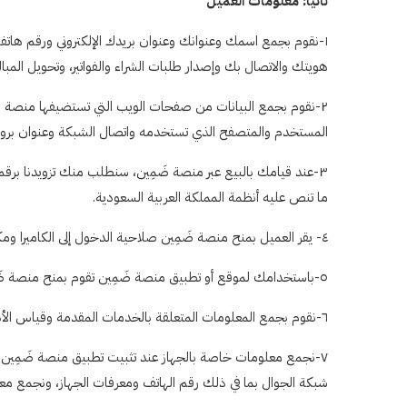
ثانياً: معلومات العميل
١-نقوم بجمع اسمك وعنوانك وعنوان بريدك الإلكتروني ورقم هاتف
هويتك والاتصال بك وإصدار طلبات الشراء والفواتير، وتحويل المبا
٢-نقوم بجمع البيانات من صفحات الويب التي تستضيفها منصة ضَ
المستخدم والمتصفح الذي تستخدمه واتصال الشبكة وعنوان بروتوكول الإنترنت (IP Address)، وذلك لتحسين وتط
٣-عند قيامك بالبيع عبر منصة ضَمِين، سنطلب منك تزويدنا برقم 
ما تنص عليه أنظمة المملكة العربية السعودية.
٤- يقر العميل بمنح منصة ضَمِين صلاحية الدخول إلى الكاميرا ومكتبة الصور الخاصة به، وذلك ليتمكن من الاستفادة من خدمات منصة ضَمِين وليقوم بعرض سلعته بشكل أفضل.
٥-باستخدامك لموقع أو تطبيق منصة ضَمِين تقوم بمنح منصة ضَمِين صلاحية معرفة موقعك باستخدام خدمة الخرائط في الهاتف أو الجهاز الخاص بك للسماح لـ منصة ضَمِين بتقديم الخدمات على أكمل وجه.
٦-نقوم بجمع المعلومات المتعلقة بالخدمات المقدمة وقياس الأداء، ويتضمن ذلك معلومات عن نشاطك مثل كيفية استخدام خدماتنا وكيفية تفاعلك مع الآخرين وغير ذلك عبر منصة ضَمِين.
شبكة الجوال بما في ذلك رقم الهاتف ومعرفات الجهاز، ونجمع مع