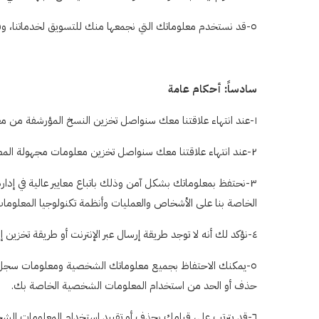
٥-قد نستخدم معلوماتك التي نجمعها منك للتسويق لخدماتنا، وقد نقوم بتقديم هذه المعلومات التي نجمعها إلى شركات أخرى لتسويق منتجاتها أو خدماتها.
سادساً: أحكام عامة
١-عند انتهاء علاقتنا معك سنواصل تخزين النسخ المؤرشفة من معلوماتك لأغراض تجارية ولالتزامنا بالأنظمة والقوانين.
٢-عند انتهاء علاقتنا معك سنواصل تخزين معلومات مجهولة المصدر مثل زيارات مواقع الويب بدون معرفات لتحسين خدماتنا.
٣-نحتفظ بمعلوماتك بشكل آمن وذلك باتباع معايير عالية في إ
الخاصة بنا على الأشخاص والعمليات وأنظمة تكنولوجيا المعلومات
٤-نؤكد لك أنه لا توجد طريقة إرسال عبر الإنترنت أو طريقة تخزين إلكتروني آمنة 100%، لذلك لا يمكننا ضمان الأمان المطلق لمعلوماتك.
٥-يمكنك الاحتفاظ بجميع معلوماتك الشخصية ومعلومات سجل ع
حذف أو الحد من استخدام المعلومات الشخصية الخاصة بك.
٦-قد يترتب على قيامك بحذف أو تقييد استخدام المعلومات الشخصية الخاصة بك، تعطيل الاستفادة من خدماتنا بالشكل المرضي.