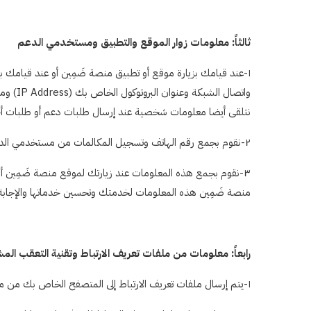
ثالثاً: معلومات زوار الموقع والتطبيق ومستخدمي الدعم
١-عند قيامك بزيارة موقع أو تطبيق منصة ضَمِين أو عند قيامك 
واتصال
نتلقى أيضا معلومات شخصية عند إرسال طلبات دعم أو طلبات أ
٢-نقوم بجمع رقم الهاتف وتسجيل المكالمات من مستخدمي الدعم عبر الهاتف، وذلك لقياس الأداء ورفع مستوى الجودة.
٣-نقوم بجمع هذه المعلومات عند زيارتك لموقع منصة ضَمِين أو عن
منصة ضَمِين هذه المعلومات لخدمتك وتحسين خدماتها والإجابة 
رابعاً: معلومات من ملفات تعريف الارتباط وتقنية التعقب الم
١-يتم إرسال ملفات تعريف الارتباط إلى المتصفح الخاص بك من موقع على شبكة الانترنت ويتم تخزينها على جهازك، ونقوم بتخصيص ملف تعريف ارتباط مختلف لكل جهاز يتصل بمواقع وتطبيق منصة ضَمِين.