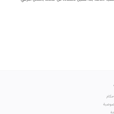
حكام
صوصية
دة